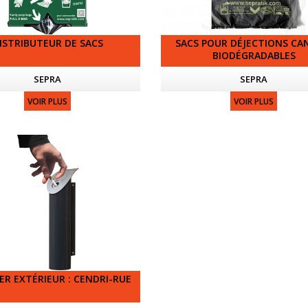
ISTRIBUTEUR DE SACS
SACS POUR DÉJECTIONS CA
BIODÉGRADABLES
SEPRA
SEPRA
VOIR PLUS
VOIR PLUS
ER EXTÉRIEUR : CENDRI-RUE